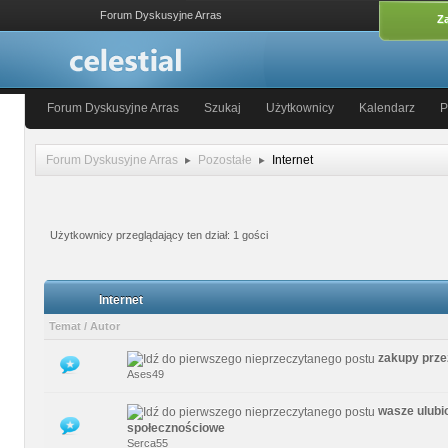
Forum Dyskusyjne Arras
Za
Forum Dyskusyjne Arras
Szukaj
Użytkownicy
Kalendarz
P
Forum Dyskusyjne Arras
Pozostałe
Internet
Użytkownicy przeglądający ten dział: 1 gości
Internet
Temat
/
Autor
zakupy przez
0 głosów - średnia ocena: 0 na 5 gwiazdek
1
2
3
4
5
Ases49
wasze ulubi
0 głosów - średnia ocena: 0 na 5 gwiazdek
1
2
3
4
5
społecznościowe
Serca55