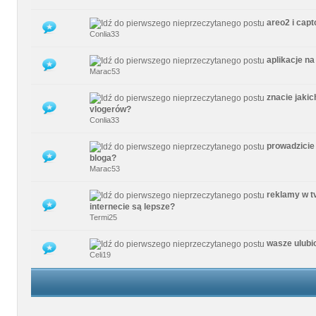
areo2 i capt
0 głosów - średnia ocena: 0 na 5 gwiazdek
1
2
3
4
5
Conlia33
aplikacje na
0 głosów - średnia ocena: 0 na 5 gwiazdek
1
2
3
4
5
Marac53
znacie jakic
0 głosów - średnia ocena: 0 na 5 gwiazdek
1
2
3
4
5
vlogerów?
Conlia33
prowadzicie
0 głosów - średnia ocena: 0 na 5 gwiazdek
1
2
3
4
5
bloga?
Marac53
reklamy w t
0 głosów - średnia ocena: 0 na 5 gwiazdek
1
2
3
4
5
internecie są lepsze?
Termi25
wasze ulubi
0 głosów - średnia ocena: 0 na 5 gwiazdek
1
2
3
4
5
Celi19