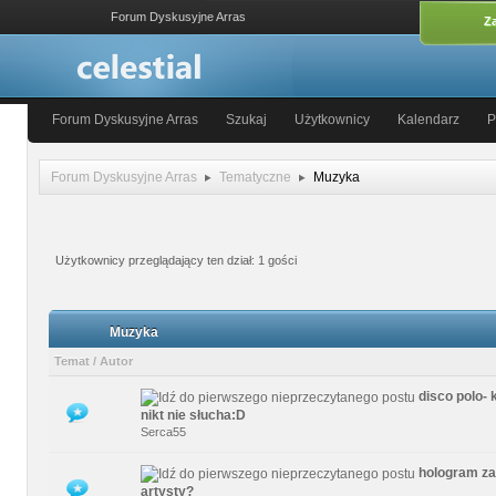
Forum Dyskusyjne Arras
Za
Forum Dyskusyjne Arras
Szukaj
Użytkownicy
Kalendarz
P
Forum Dyskusyjne Arras
Tematyczne
Muzyka
Użytkownicy przeglądający ten dział: 1 gości
Muzyka
Temat
/
Autor
disco polo- 
0 głosów - średnia ocena: 0 na 5 gwiazdek
1
2
3
4
5
nikt nie słucha:D
Serca55
hologram za
0 głosów - średnia ocena: 0 na 5 gwiazdek
1
2
3
4
5
artysty?