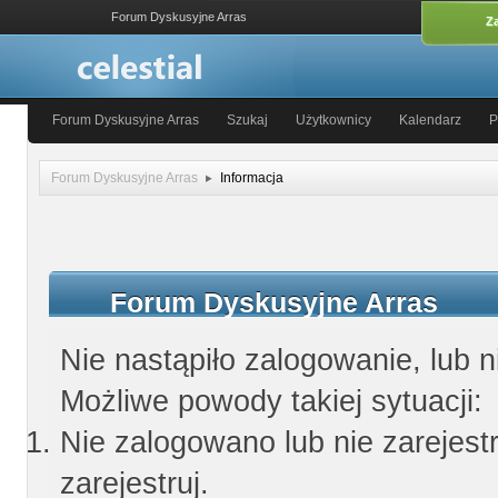
Forum Dyskusyjne Arras
Za
Forum Dyskusyjne Arras
Szukaj
Użytkownicy
Kalendarz
P
Forum Dyskusyjne Arras
Informacja
Forum Dyskusyjne Arras
Nie nastąpiło zalogowanie, lub n
Możliwe powody takiej sytuacji:
Nie zalogowano lub nie zarejestr
zarejestruj.