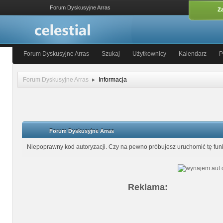
Forum Dyskusyjne Arras
Za
Forum Dyskusyjne Arras
Szukaj
Użytkownicy
Kalendarz
P
Forum Dyskusyjne Arras
Informacja
Forum Dyskusyjne Arras
Niepoprawny kod autoryzacji. Czy na pewno próbujesz uruchomić tę fu
Reklama: