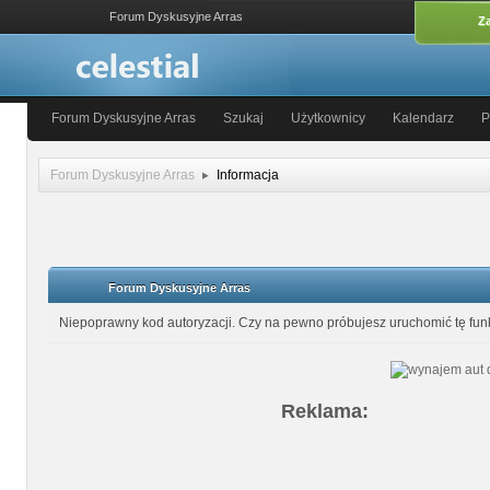
Forum Dyskusyjne Arras
Za
Forum Dyskusyjne Arras
Szukaj
Użytkownicy
Kalendarz
P
Forum Dyskusyjne Arras
Informacja
Forum Dyskusyjne Arras
Niepoprawny kod autoryzacji. Czy na pewno próbujesz uruchomić tę fu
Reklama: