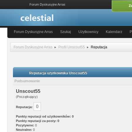
Forum Dyskusyjne Arras
Za
Forum Dyskusyjne Arras
Szukaj
Użytkownicy
Kalendarz
P
Forum Dyskusyjne Arras
Profil Unscout55
Reputacja
Reputacja użytkownika Unscout55
Podsumowanie
Unscout55
(Początkujący)
0
Reputacja:
Punkty reputacji od użytkowników: 0
Punkty reputacji za posty: 0
Pozytywne:
0
Neutralne:
0