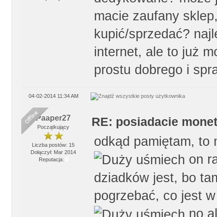
macie zaufany sklep
kupić/sprzedać? najle
internet, ale to już 
prostu dobrego i sp
04-02-2014 11:34 AM
Paaper27
RE: posiadacie monet
Początkujący
odkąd pamiętam, to 
Liczba postów: 15
Dołączył: Mar 2014
on ra
Reputacja:
0
dziadków jest, bo tam
pogrzebać, co jest 
no al