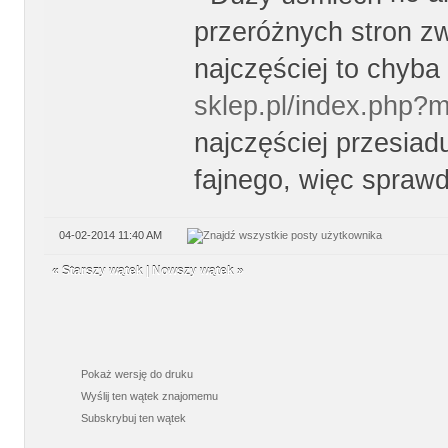
przeróżnych stron z
najczęściej to chyba 
sklep.pl/index.php?
najczęściej przesiad
fajnego, więc spraw
04-02-2014 11:40 AM
«
Starszy wątek
|
Nowszy wątek
»
Pokaż wersję do druku
Wyślij ten wątek znajomemu
Subskrybuj ten wątek