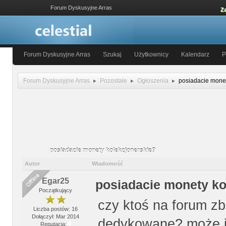
Forum Dyskusyjne Arras
Za
Forum Dyskusyjne Arras
Szukaj
Użytkownicy
Kalendarz
P
Forum Dyskusyjne Arras
Pozostałe
Ogłoszenia
posiadacie monet
posiadacie monety kolekcjonerskie?
Autor
Wiadomość
Egar25
posiadacie monety ko
Początkujący
czy ktoś na forum zb
Liczba postów: 16
Dołączył: Mar 2014
dedykowane? może ja
Reputacja:
0