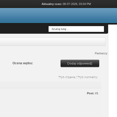
Aktualny czas:
08-07-2026, 03:04 PM
Partnerzy:
Ocena wątku:
Tryb drzewa
|
Tryb normalny
Post:
#1