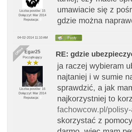
umawiacie się z poś
Liczba postów: 15
Dołączył: Mar 2014
gdzie można naprawd
Reputacja:
0
04-02-2014 11:10 AM
Egar25
RE: gdzie ubezpiecz
Początkujący
ja raczej wybieram u
najtaniej i w sumie n
sprawdzić, a jak mam
Liczba postów: 16
Dołączył: Mar 2014
najkorzystniej to kor
Reputacja:
0
fachowcow.pl/polisy
skorzystać z pomoc
darmo, więc mam pewn