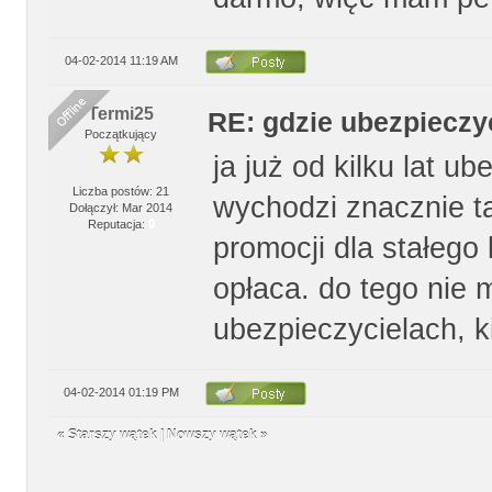
04-02-2014 11:19 AM
Termi25
RE: gdzie ubezpiecz
Początkujący
ja już od kilku lat u
Liczba postów: 21
wychodzi znacznie t
Dołączył: Mar 2014
Reputacja:
0
promocji dla stałego 
opłaca. do tego nie 
ubezpieczycielach, 
04-02-2014 01:19 PM
«
Starszy wątek
|
Nowszy wątek
»