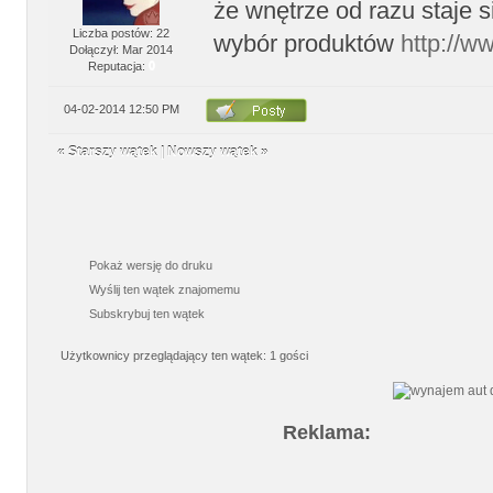
że wnętrze od razu staje si
Liczba postów: 22
wybór produktów
http://w
Dołączył: Mar 2014
Reputacja:
0
04-02-2014 12:50 PM
«
Starszy wątek
|
Nowszy wątek
»
Pokaż wersję do druku
Wyślij ten wątek znajomemu
Subskrybuj ten wątek
Użytkownicy przeglądający ten wątek: 1 gości
Reklama: