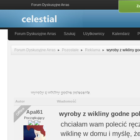
Forum Dyskusyjne Arras
Za
Forum Dyskusyjne Arras
Szukaj
Użytkownicy
Kalendarz
P
Forum Dyskusyjne Arras
Pozostałe
Reklama
wyroby z wikliny g
wyroby z wikliny godne polecenia
Autor
Wiadomość
Apal61
wyroby z wikliny godne po
Początkujący
chciałam wam polecić ręcz
wiklinę w domu i myślę, że