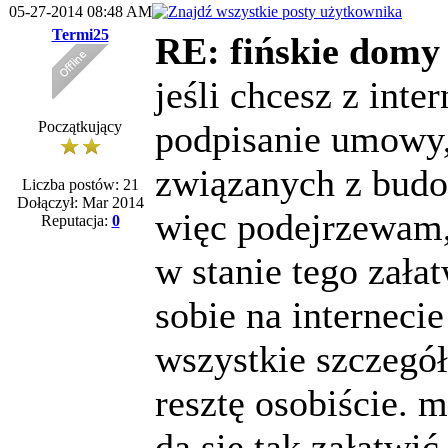
05-27-2014 08:48 AM
Termi25
RE: fińskie domy 
jeśli chcesz z inter
Początkujący
podpisanie umowy
związanych z budo
Liczba postów: 21
Dołączył: Mar 2014
więc podejrzewam, 
Reputacja:
0
w stanie tego zała
sobie na internecie
wszystkie szczegół
resztę osobiście. 
da się tak załatwi