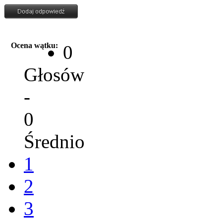
Ocena wątku:
0
Głosów
-
0
Średnio
1
2
3