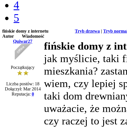
4
5
fińskie domy z internetu
Tryb drzewa
|
Tryb norma
Autor
Wiadomość
Quiwar27
fińskie domy z in
jak myślicie, taki 
Początkujący
mieszkania? zasta
wiem, czy lepiej s
Liczba postów: 18
Dołączył: Mar 2014
taki dom drewnian
Reputacja:
0
uważacie, że możn
czy raczej to jest