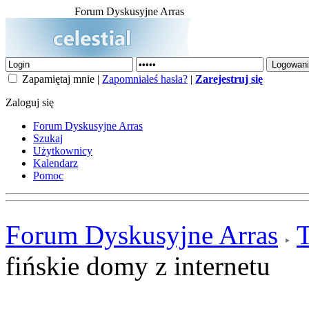
Forum Dyskusyjne Arras
Zapamiętaj mnie |
Zapomniałeś hasła?
|
Zarejestruj się
Zaloguj się
Forum Dyskusyjne Arras
Szukaj
Użytkownicy
Kalendarz
Pomoc
Forum Dyskusyjne Arras
fińskie domy z internetu