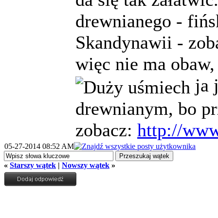
drewnianego - fińs
Skandynawii - zoba
więc nie ma obaw,
ja 
drewnianym, bo prz
zobacz:
http://www
05-27-2014 08:52 AM
«
Starszy wątek
|
Nowszy wątek
»