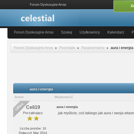
Forum Dyskusyjne Arras
Za
Forum Dyskusyjne Arras
Szukaj
Użytkownicy
Kalendarz
P
Forum Dyskusyjne Arras
Pozostałe
Paranormalne
aura i energia
aura i energia
Autor
Wiadomość
Celi19
aura i energia
Początkujący
jak myślicie, coś takiego jak aura i swoja wł
Liczba postów: 16
Dołączył: Mar 2014