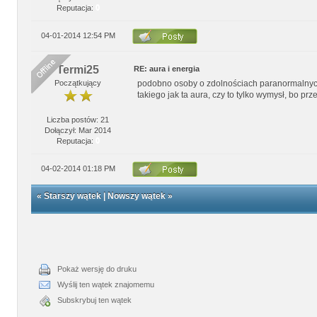
Reputacja:
0
04-01-2014 12:54 PM
Termi25
RE: aura i energia
Początkujący
podobno osoby o zdolnościach paranormalnych 
takiego jak ta aura, czy to tylko wymysł, bo pr
Liczba postów: 21
Dołączył: Mar 2014
Reputacja:
0
04-02-2014 01:18 PM
«
Starszy wątek
|
Nowszy wątek
»
Pokaż wersję do druku
Wyślij ten wątek znajomemu
Subskrybuj ten wątek