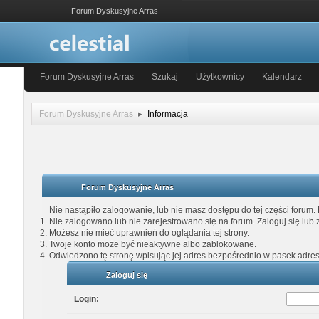
Forum Dyskusyjne Arras
Forum Dyskusyjne Arras
Szukaj
Użytkownicy
Kalendarz
Forum Dyskusyjne Arras
Informacja
Forum Dyskusyjne Arras
Nie nastąpiło zalogowanie, lub nie masz dostępu do tej części forum. 
Nie zalogowano lub nie zarejestrowano się na forum. Zaloguj się lub z
Możesz nie mieć uprawnień do oglądania tej strony.
Twoje konto może być nieaktywne albo zablokowane.
Odwiedzono tę stronę wpisując jej adres bezpośrednio w pasek adre
Zaloguj się
Login: