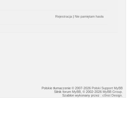
Rejestracja
|
Nie pamiętam hasła
Polskie tłumaczenie © 2007-2026
Polski Support MyBB
Silnik forum
MyBB
, © 2002-2026
MyBB Group
.
Szablon wykonany przez :
c0nst Design
.